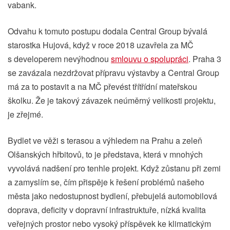
vabank.
Odvahu k tomuto postupu dodala Central Group bývalá
starostka Hujová, když v roce 2018 uzavřela za MČ
s developerem nevýhodnou
smlouvu o spolupráci
. Praha 3
se zavázala nezdržovat přípravu výstavby a Central Group
má za to postavit a na MČ převést třítřídní mateřskou
školku. Že je takový závazek neúměrný velikosti projektu,
je zřejmé.
Bydlet ve věži s terasou a výhledem na Prahu a zeleň
Olšanských hřbitovů, to je představa, která v mnohých
vyvolává nadšení pro tenhle projekt. Když zůstanu při zemi
a zamyslím se, čím přispěje k řešení problémů našeho
města jako nedostupnost bydlení, přebujelá automobilová
doprava, deficity v dopravní infrastruktuře, nízká kvalita
veřejných prostor nebo vysoký příspěvek ke klimatickým