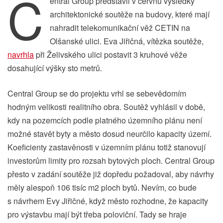
C
entral Group představil v červnu výsledky
architektonické soutěže na budovy, které mají
nahradit telekomunikační věž CETIN na
Olšanské ulici. Eva Jiřičná, vítězka soutěže,
navrhla
při Želivského ulici postavit 3 kruhové věže
dosahující výšky sto metrů.
Central Group se do projektu vrhl se sebevědomím
hodným velikosti realitního obra. Soutěž vyhlásil v době,
kdy na pozemcích podle platného územního plánu není
možné stavět byty a město dosud neurčilo kapacity území.
Koeficienty zastavěnosti v územním plánu totiž stanovují
investorům limity pro rozsah bytových ploch. Central Group
přesto v zadání soutěže již dopředu požadoval, aby návrhy
měly alespoň 106 tisíc m2 ploch bytů. Nevím, co bude
s návrhem Evy Jiřičné, když město rozhodne, že kapacity
pro výstavbu mají být třeba poloviční. Tady se hraje