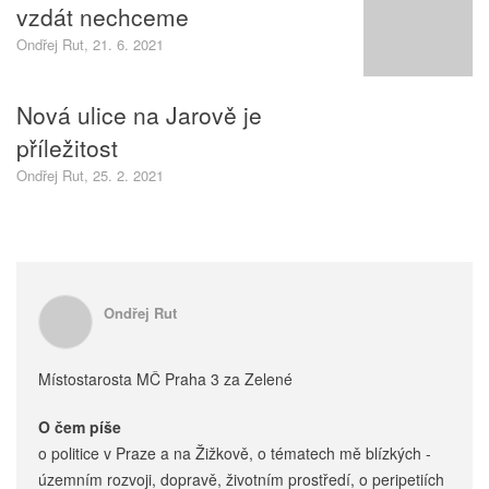
vzdát nechceme
Ondřej Rut, 21. 6. 2021
Nová ulice na Jarově je
příležitost
Ondřej Rut, 25. 2. 2021
Ondřej Rut
Místostarosta MČ Praha 3 za Zelené
O čem píše
o politice v Praze a na Žižkově, o tématech mě blízkých -
územním rozvoji, dopravě, životním prostředí, o peripetiích