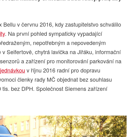
x Bellu v červnu 2016, kdy zastupitelstvo schválilo
ty
. Na první pohled sympaticky vypadající
u předraženým, nepotřebným a nepovedeným
v Seifertově, chytrá lavička na Jiřáku, informační
 senzorů a zařízení pro monitorování parkování na
bjednávkou
v říjnu 2016 radní pro dopravu
avomoci členky rady MČ objednat bez souhlasu
0 tis. bez DPH. Společnost Siemens zařízení