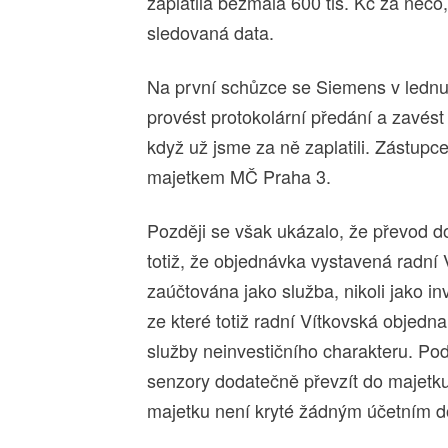
zaplatila bezmála 600 tis. Kč za něco,
sledovaná data.
Na první schůzce se Siemens v lednu 
provést protokolární předání a zavés
když už jsme za ně zaplatili. Zástupc
majetkem MČ Praha 3.
Později se však ukázalo, že převod d
totiž, že objednávka vystavená radní 
zaúčtována jako služba, nikoli jako i
ze které totiž radní Vítkovská objedna
služby neinvestičního charakteru. Po
senzory dodatečně převzít do majetku
majetku není kryté žádným účetním 