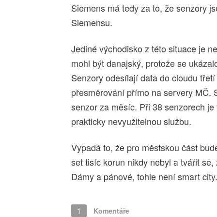
Siemens má tedy za to, že senzory j
Siemensu.
Jediné východisko z této situace je n
mohl být danajský, protože se ukázal
Senzory odesílají data do cloudu třetí
přesměrování přímo na servery MČ. S
senzor za měsíc. Při 38 senzorech je 
prakticky nevyužitelnou službu.
Vypadá to, že pro městskou část bude 
set tisíc korun nikdy nebyl a tvářit s
Dámy a pánové, tohle není smart city
1
Komentáře