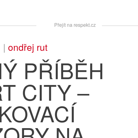
Respekt
Přejít na respekt.cz
Vyhledávání
 |
ondřej rut
Ý PŘÍBĚH
T CITY –
KOVACÍ
ZORY NA