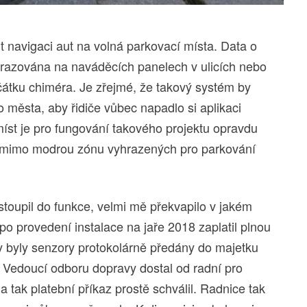
 navigaci aut na volná parkovací místa. Data o
razována na naváděcích panelech v ulicích nebo
ačátku chiméra. Je zřejmé, že takový systém by
 města, aby řidiče vůbec napadlo si aplikaci
míst je pro fungování takového projektu opravdu
ch mimo modrou zónu vyhrazených pro parkování
toupil do funkce, velmi mě překvapilo v jakém
po provedení instalace na jaře 2018 zaplatil plnou
 by byly senzory protokolárně předány do majetku
 Vedoucí odboru dopravy dostal od radní pro
 tak platební příkaz prostě schválil. Radnice tak