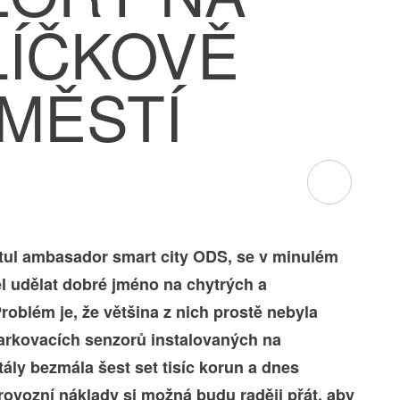
LÍČKOVĚ
MĚSTÍ
 titul ambasador smart city ODS, se v minulém
 udělat dobré jméno na chytrých a
roblém je, že většina z nich prostě nebyla
parkovacích senzorů instalovaných na
ály bezmála šest set tisíc korun a dnes
ovozní náklady si možná budu raději přát, aby