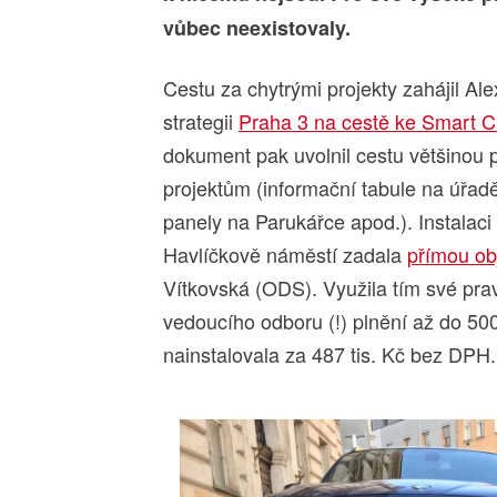
vůbec neexistovaly.
Cestu za chytrými projekty zahájil Ale
strategii
Praha 3 na cestě ke Smart Ci
dokument pak uvolnil cestu většino
projektům (informační tabule na úřadě 
panely na Parukářce apod.). Instalaci
Havlíčkově náměstí zadala
přímou o
Vítkovská (ODS). Využila tím své pr
vedoucího odboru (!) plnění až do 50
nainstalovala za 487 tis. Kč bez DPH.