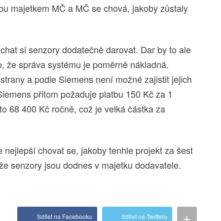
sou majetkem MČ a MČ se chová, jakoby zůstaly
echat si senzory dodatečně darovat. Dar by to ale
o, že správa systému je poměrně nákladná.
 strany a podle Siemens není možné zajistit jejich
iemens přitom požaduje platbu 150 Kč za 1
to 68 400 Kč ročně, což je velká částka za
nejlepší chovat se, jakoby tenhle projekt za šest
e, že senzory jsou dodnes v majetku dodavatele.
.
+
Sdílet na Facebooku
Sdílet na Twitteru