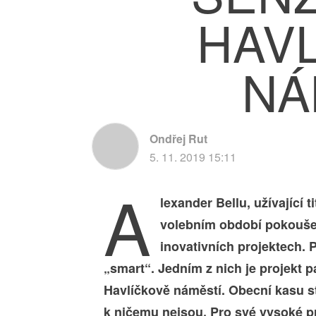
HAV
NÁ
Ondřej Rut
5. 11. 2019 15:11
A
lexander Bellu, užívající
volebním období pokoušel
inovativních projektech. P
„smart“. Jedním z nich je projekt 
Havlíčkově náměstí. Obecní kasu st
k ničemu nejsou. Pro své vysoké pr