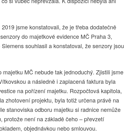
 co si vůbec nepřevzala. K dispozici nebyla ani
2019 jsme konstatovali, že je třeba dodatečně
t senzory do majetkové evidence MČ Praha 3,
e Siemens souhlasil a konstatoval, že senzory jsou
o majetku MČ nebude tak jednoduchý. Zjistili jsme
Vítkovskou a následně i zaplacená faktura byla
nvestice na pořízení majetku. Rozpočtová kapitola,
la zhotovení projektu, byla totiž určena právě na
dle stanoviska odboru majetku si radnice nemůže
, protože není na základě čeho – převzetí
dokladem, objednávkou nebo smlouvou.